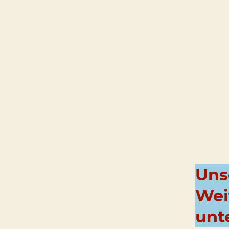
Uns
Wei
unt