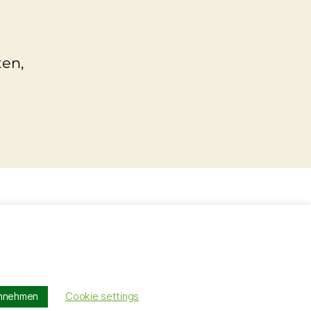
ten,
Nach oben
↑
Cookie settings
nnehmen